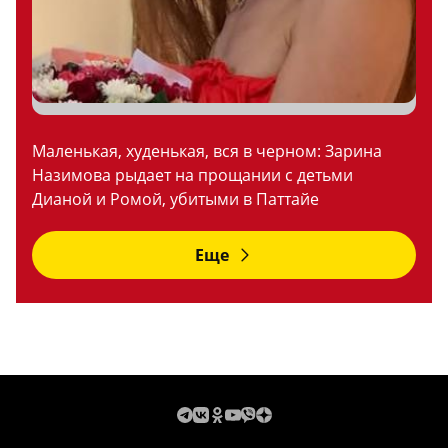
Маленькая, худенькая, вся в черном: Зарина
Назимова рыдает на прощании с детьми
Дианой и Ромой, убитыми в Паттайе
Еще