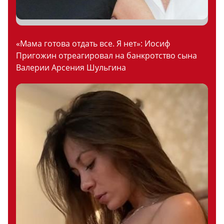
«Мама готова отдать все. Я нет»: Иосиф
Пригожин отреагировал на банкротство сына
Валерии Арсения Шульгина