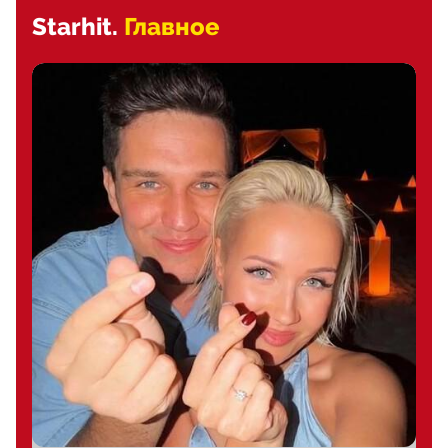
Starhit.
Главное