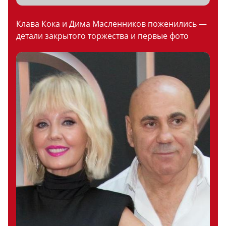
Клава Кока и Дима Масленников поженились —
детали закрытого торжества и первые фото