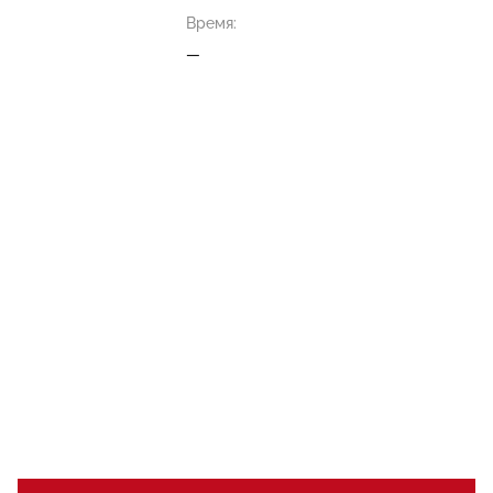
Время:
—