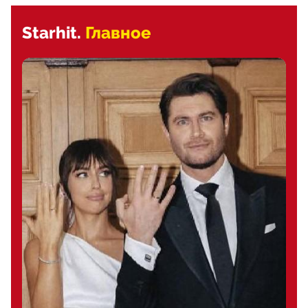
Starhit.
Главное