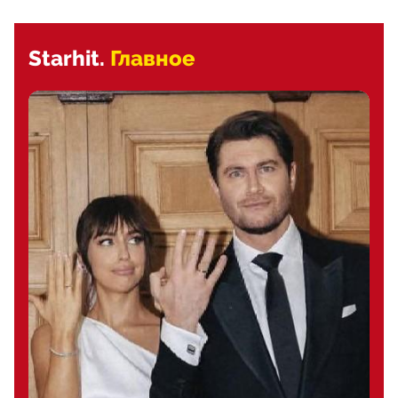
Starhit.
Главное