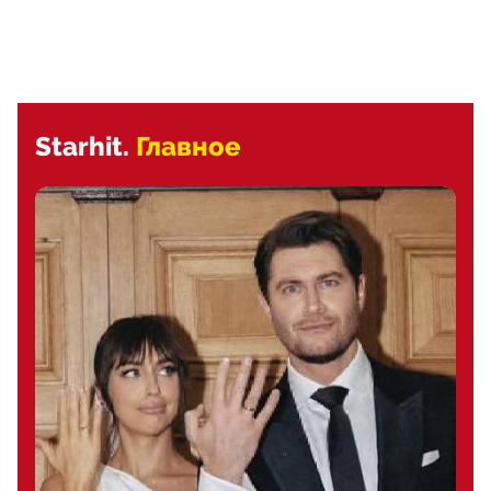
Starhit.
Главное