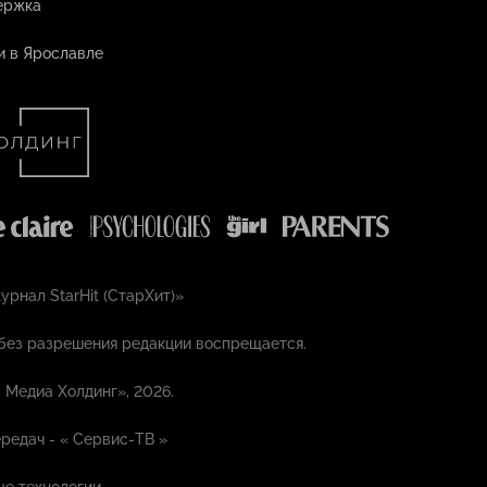
ержка
и в Ярославле
рнал StarHit (СтарХит)»
без разрешения редакции воспрещается.
 Медиа Холдинг», 2026.
редач - «
Сервис-ТВ
»