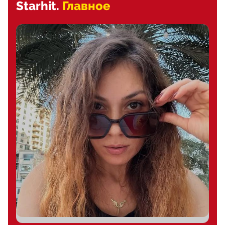
Starhit.
Главное