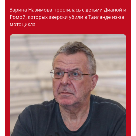
Зарина Назимова простилась с детьми Дианой и
Ромой, которых зверски убили в Таиланде из-за
мотоцикла