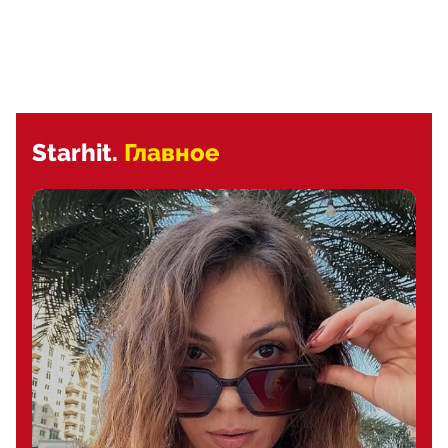
Starhit.
Главное