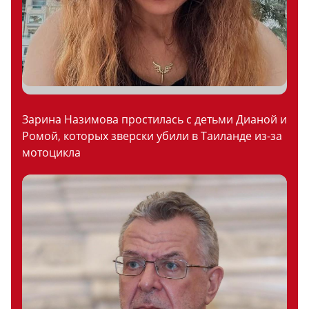
Зарина Назимова простилась с детьми Дианой и
Ромой, которых зверски убили в Таиланде из-за
мотоцикла