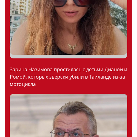
Зарина Назимова простилась с детьми Дианой и
Ромой, которых зверски убили в Таиланде из-за
мотоцикла