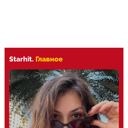
Starhit.
Главное