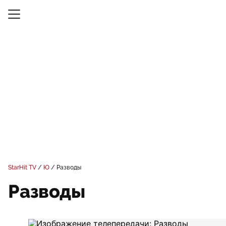
StarHit TV
Ю
Разводы
Разводы