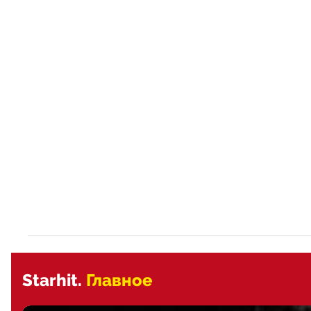
Starhit.
Главное