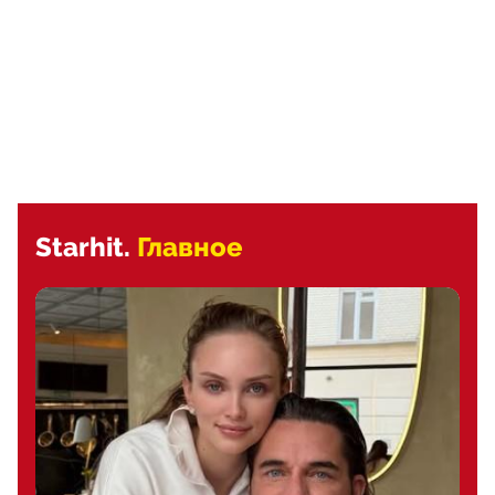
Starhit.
Главное