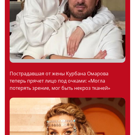
Пострадавшая от жены Курбана Омарова
теперь прячет лицо под очками: «Могла
потерять зрение, мог быть некроз тканей»