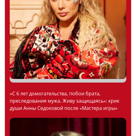
«С 6 лет домогательства, побои брата,
преследования мужа. Живу защищаясь»: крик
души Анны Седоковой после «Мастера игры»