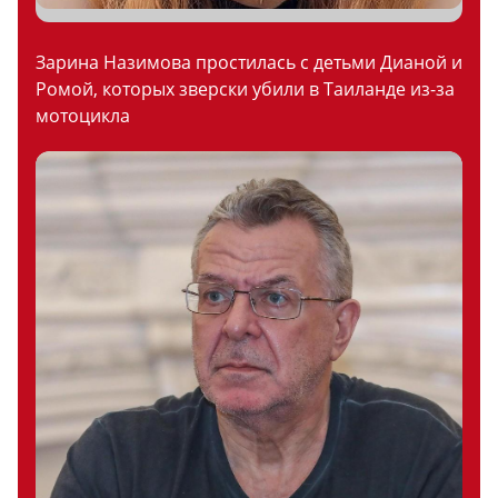
Зарина Назимова простилась с детьми Дианой и
Ромой, которых зверски убили в Таиланде из-за
мотоцикла