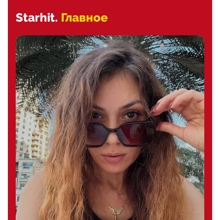
Starhit.
Главное