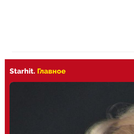
Starhit.
Главное