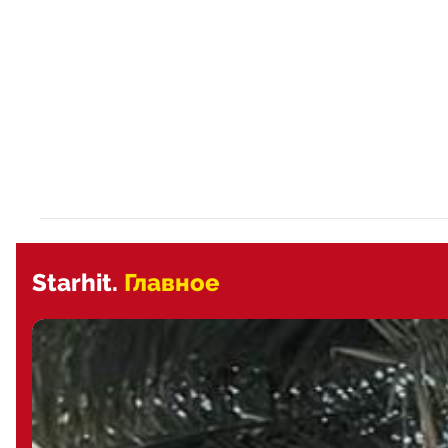
Starhit.
Главное