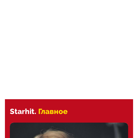
Starhit.
Главное