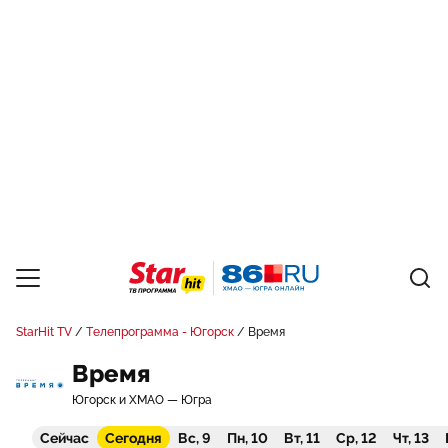
StarHit TV
Телепрограмма - Югорск
Время
Время
Югорск и ХМАО — Югра
Сейчас
Сегодня
Вс, 9
Пн, 10
Вт, 11
Ср, 12
Чт, 13