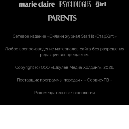
Сетевое издание «Онлайн журнал StarHit (СтарХит)»
Любое воспроизведение материалов сайта без разрешения
редакции воспрещается.
Copyright (с) ООО «Шкулёв Медиа Холдинг», 2026.
Поставщик программы передач - «
Сервис-ТВ
»
Рекомендательные технологии