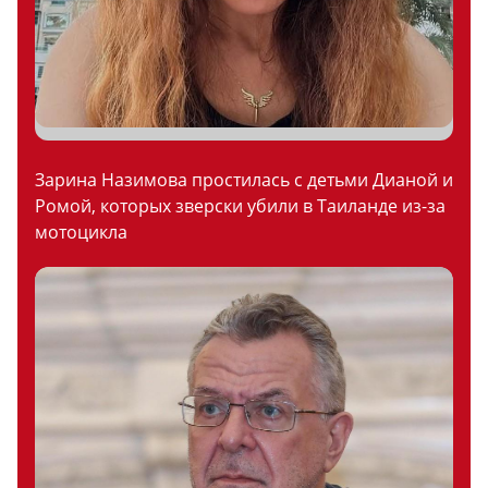
Зарина Назимова простилась с детьми Дианой и
Ромой, которых зверски убили в Таиланде из-за
мотоцикла