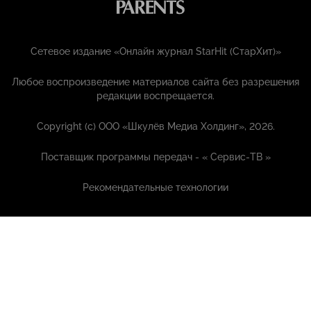
Сетевое издание «Онлайн журнал StarHit (СтарХит)»
Любое воспроизведение материалов сайта без разрешения
редакции воспрещается.
Copyright (с) ООО «Шкулёв Медиа Холдинг», 2026.
Поставщик программы передач - «
Сервис-ТВ
»
Рекомендательные технологии