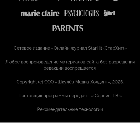
Сетевое издание «Онлайн журнал StarHit (СтарХит)»
Любое воспроизведение материалов сайта без разрешения
редакции воспрещается.
Copyright (с) ООО «Шкулёв Медиа Холдинг», 2026.
Поставщик программы передач - «
Сервис-ТВ
»
Рекомендательные технологии