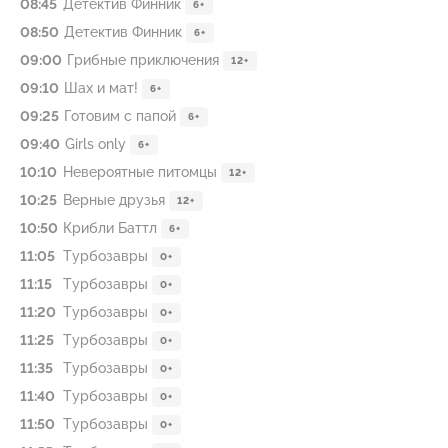
08:45
Детектив Финник
6+
08:50
Детектив Финник
6+
09:00
Грибные приключения
12+
09:10
Шах и мат!
6+
09:25
Готовим с папой
6+
09:40
Girls only
6+
10:10
Невероятные питомцы
12+
10:25
Вeрные друзья
12+
10:50
Крибли Баттл
6+
11:05
Туpбозавры
0+
11:15
Туpбозавры
0+
11:20
Туpбозавры
0+
11:25
Туpбозавры
0+
11:35
Туpбозавры
0+
11:40
Туpбозавры
0+
11:50
Туpбозавры
0+