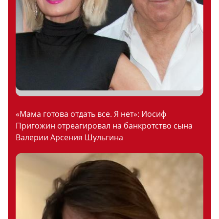
«Мама готова отдать все. Я нет»: Иосиф
Пригожин отреагировал на банкротство сына
Валерии Арсения Шульгина