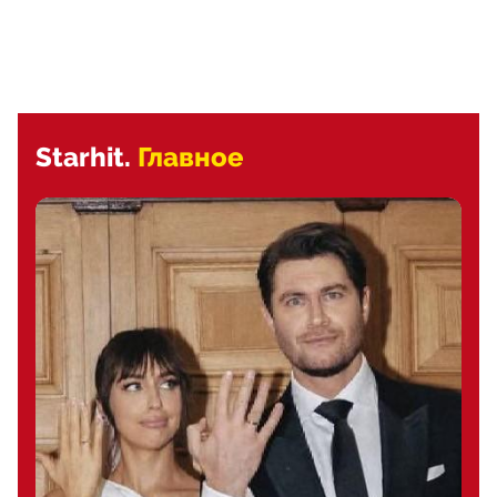
Starhit.
Главное