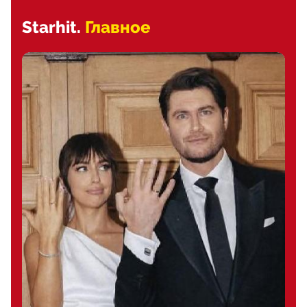
Starhit.
Главное