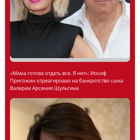
«Мама готова отдать все. Я нет»: Иосиф
Пригожин отреагировал на банкротство сына
Валерии Арсения Шульгина