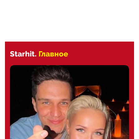
Starhit.
Главное