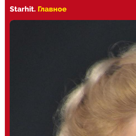
Starhit.
Главное