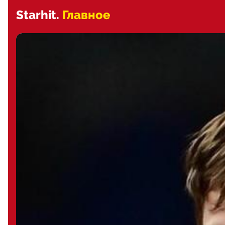
Starhit.
Главное