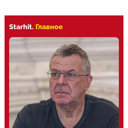
Starhit.
Главное