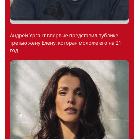
Андрей Ургант впервые представил публике
третью жену Елену, которая моложе его на 21
год