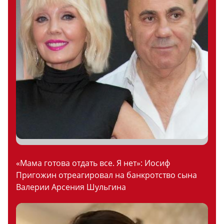
«Мама готова отдать все. Я нет»: Иосиф
Пригожин отреагировал на банкротство сына
Валерии Арсения Шульгина