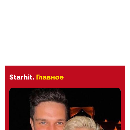
Starhit.
Главное