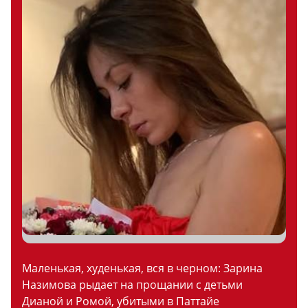
Маленькая, худенькая, вся в черном: Зарина
Назимова рыдает на прощании с детьми
Дианой и Ромой, убитыми в Паттайе