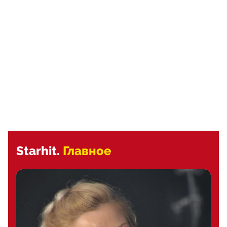
Starhit.
Главное