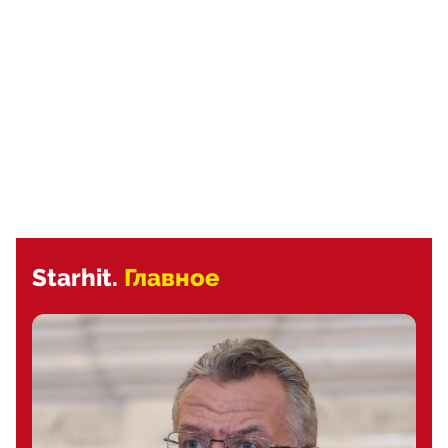
Starhit.
Главное