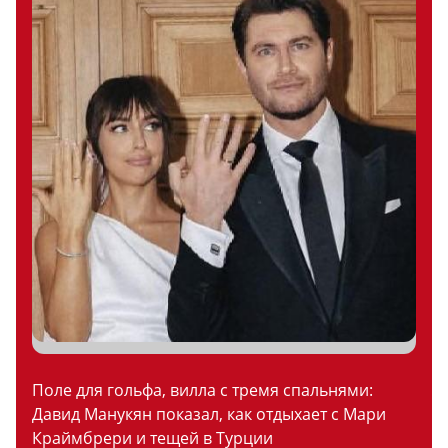
Поле для гольфа, вилла с тремя спальнями:
Давид Манукян показал, как отдыхает с Мари
Краймбрери и тещей в Турции