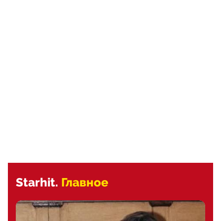
Starhit.
Главное