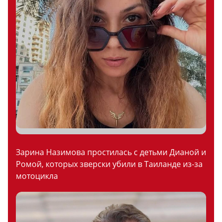
Зарина Назимова простилась с детьми Дианой и
Ромой, которых зверски убили в Таиланде из-за
мотоцикла