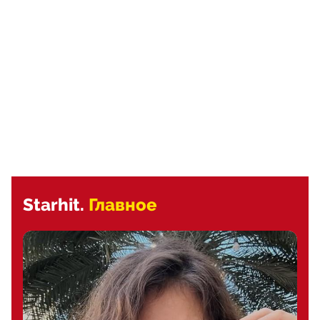
Starhit.
Главное