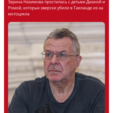
Зарина Назимова простилась с детьми Дианой и
Ромой, которых зверски убили в Таиланде из-за
мотоцикла