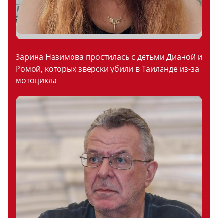
Зарина Назимова простилась с детьми Дианой и
Ромой, которых зверски убили в Таиланде из-за
мотоцикла