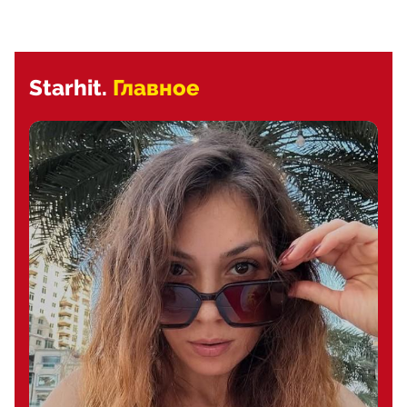
Starhit.
Главное