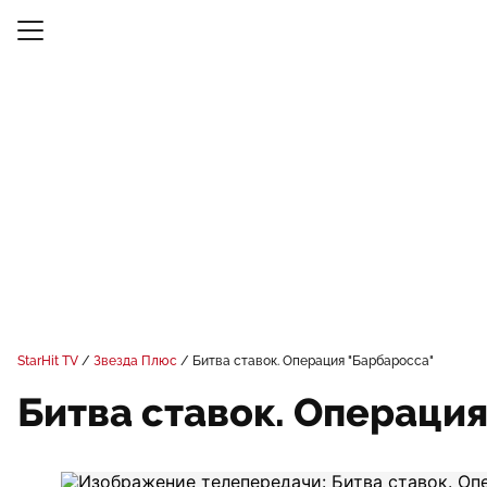
StarHit TV
Звезда Плюс
Битва ставок. Операция "Барбаросса"
Битва ставок. Операци