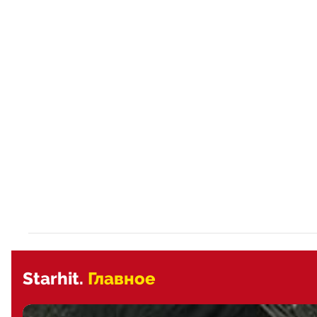
Starhit.
Главное