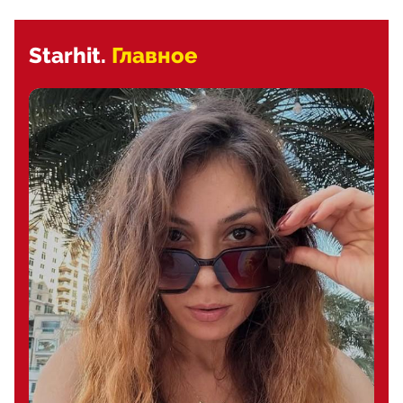
Starhit.
Главное