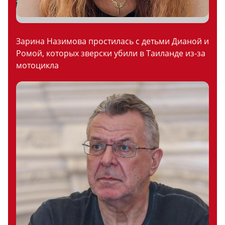
Зарина Назимова простилась с детьми Дианой и
Ромой, которых зверски убили в Таиланде из-за
мотоцикла