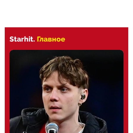
Starhit.
Главное