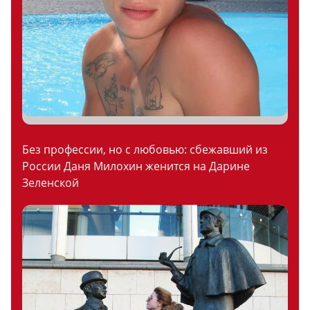
Без профессии, но с любовью: сбежавший из
России Даня Милохин женится на Дарине
Зеленской