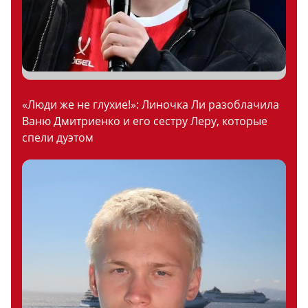
«Люди же не глухие!»: Линочка Ли разоблачила
Ваню Дмитриенко и его сестру Леру, которые
спели дуэтом