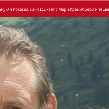
анукян показал, как отдыхает с Мари Краймбрери и теще