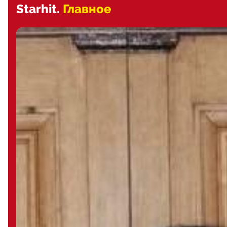
Starhit.
Главное