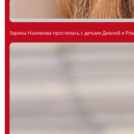
Зарина Назимова простилась с детьми Дианой и Ром