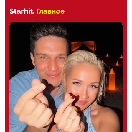
Starhit.
Главное