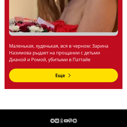
Маленькая, худенькая, вся в черном: Зарина
Назимова рыдает на прощании с детьми
Дианой и Ромой, убитыми в Паттайе
Еще