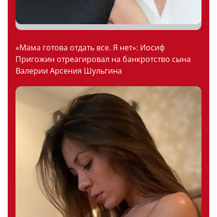
«Мама готова отдать все. Я нет»: Иосиф
Пригожин отреагировал на банкротство сына
Валерии Арсения Шульгина