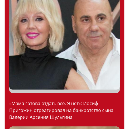
«Мама готова отдать все. Я нет»: Иосиф
Пригожин отреагировал на банкротство сына
Валерии Арсения Шульгина