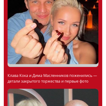
Клава Кока и Дима Масленников поженились —
детали закрытого торжества и первые фото