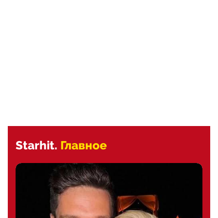
Starhit.
Главное