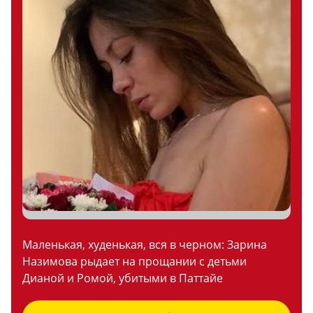
Маленькая, худенькая, вся в черном: Зарина
Назимова рыдает на прощании с детьми
Дианой и Ромой, убитыми в Паттайе