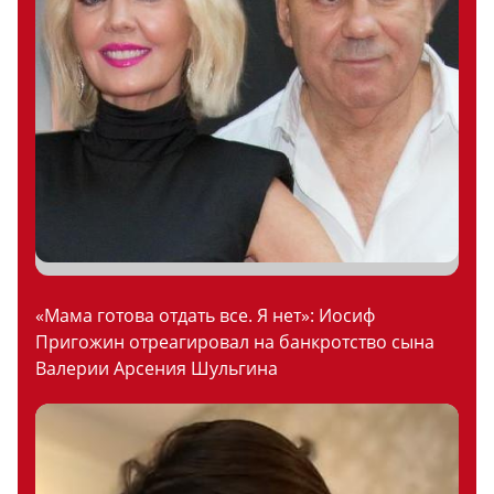
«Мама готова отдать все. Я нет»: Иосиф
Пригожин отреагировал на банкротство сына
Валерии Арсения Шульгина