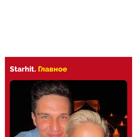
Starhit.
Главное