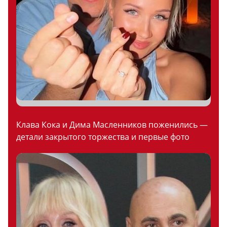
Клава Кока и Дима Масленников поженились —
детали закрытого торжества и первые фото