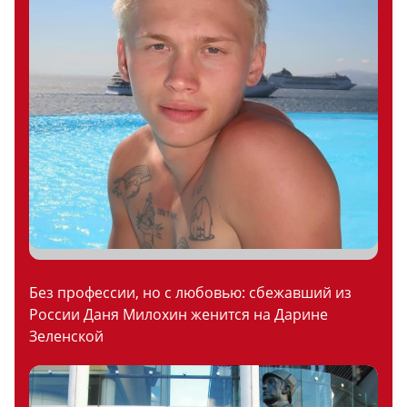
Без профессии, но с любовью: сбежавший из
России Даня Милохин женится на Дарине
Зеленской