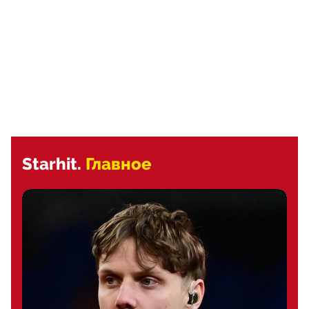
Starhit.
Главное