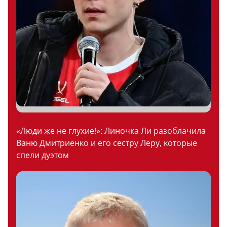
«Люди же не глухие!»: Линочка Ли разоблачила
Ваню Дмитриенко и его сестру Леру, которые
спели дуэтом