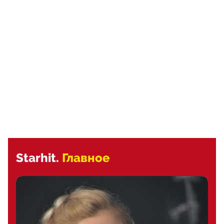
Starhit.
Главное