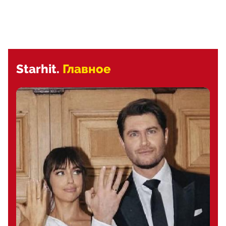
Starhit.
Главное