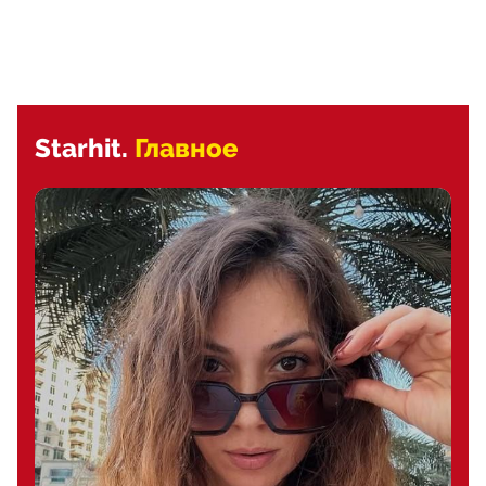
Starhit.
Главное