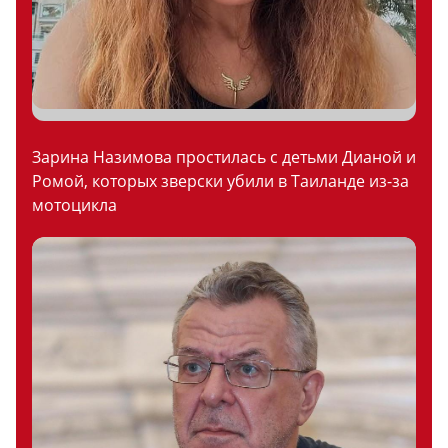
Зарина Назимова простилась с детьми Дианой и
Ромой, которых зверски убили в Таиланде из-за
мотоцикла