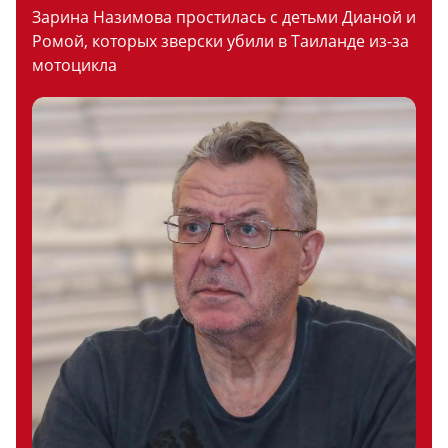
Зарина Назимова простилась с детьми Дианой и
Ромой, которых зверски убили в Таиланде из-за
мотоцикла