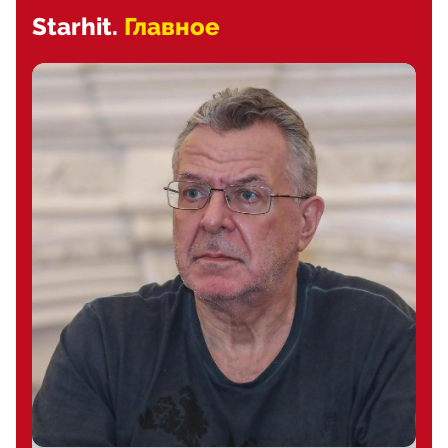
Starhit.
Главное