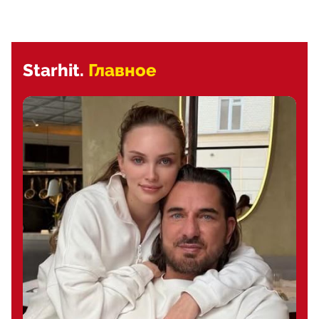
Starhit.
Главное