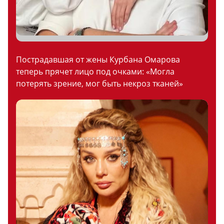
Пострадавшая от жены Курбана Омарова
теперь прячет лицо под очками: «Могла
потерять зрение, мог быть некроз тканей»