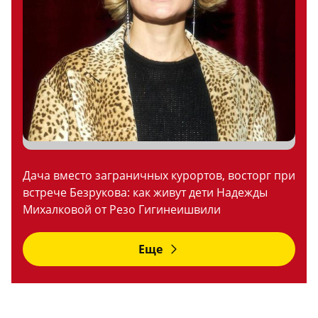
Дача вместо заграничных курортов, восторг при
встрече Безрукова: как живут дети Надежды
Михалковой от Резо Гигинеишвили
Еще