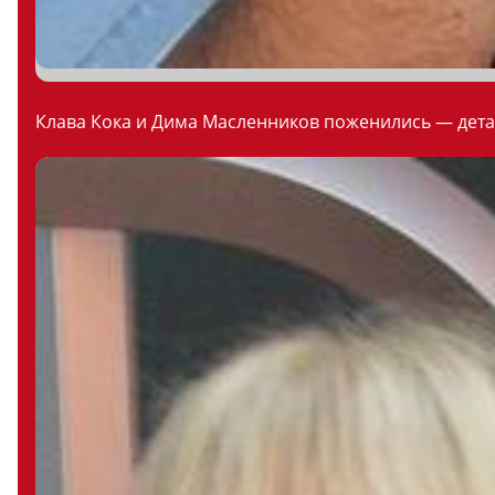
Клава Кока и Дима Масленников поженились — дета