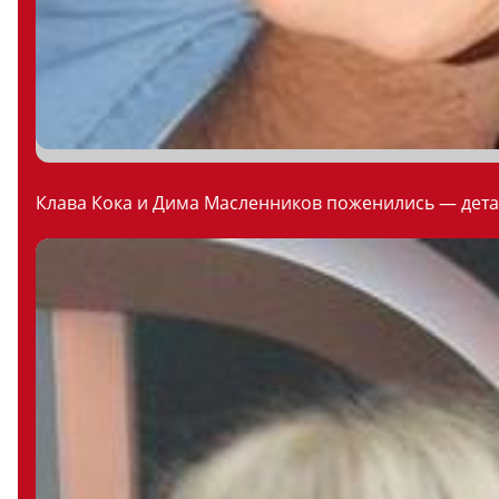
Клава Кока и Дима Масленников поженились — дета