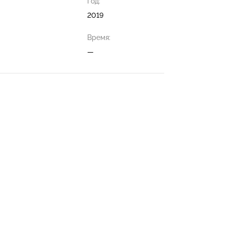
Год:
2019
Время:
—