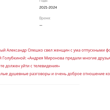
Годы:
2021-2024
Время:
—
ный Александр Олешко свел женщин с ума отпускными ф
й Голубкиной: «Андрея Миронова предали многие друзь
ете должен уйти с телевидения»
плые душевные разговоры и очень доброе отношение ко