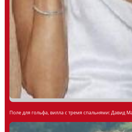
Поле для гольфа, вилла с тремя спальнями: Давид М