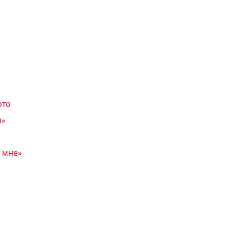
ото
я»
 мне»