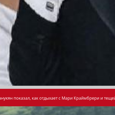
анукян показал, как отдыхает с Мари Краймбрери и теще