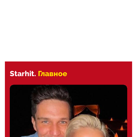
Starhit.
Главное