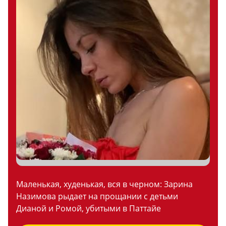
Маленькая, худенькая, вся в черном: Зарина
Назимова рыдает на прощании с детьми
Дианой и Ромой, убитыми в Паттайе