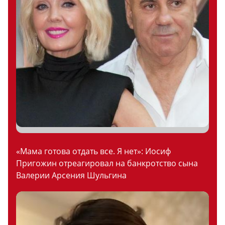
«Мама готова отдать все. Я нет»: Иосиф
Пригожин отреагировал на банкротство сына
Валерии Арсения Шульгина